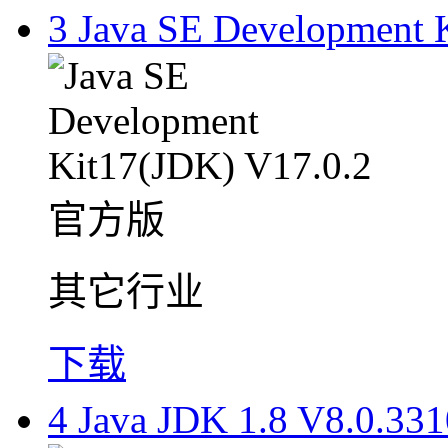
3
Java SE Development
其它行业
下载
4
Java JDK 1.8 V8.0.3