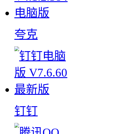
夸克
钉钉