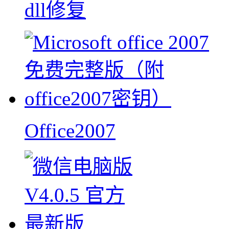
dll修复
Office2007