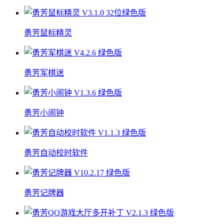
勇芳鼠标精灵
勇芳军棋迷
勇芳小闹钟
勇芳自动校时软件
勇芳记牌器