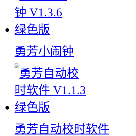
勇芳小闹钟
勇芳自动校时软件