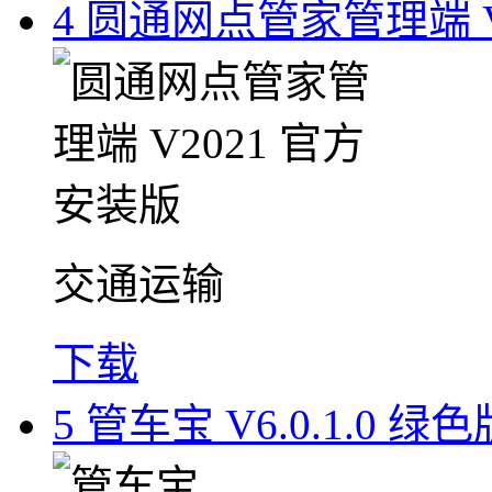
4
圆通网点管家管理端 V
交通运输
下载
5
管车宝 V6.0.1.0 绿色