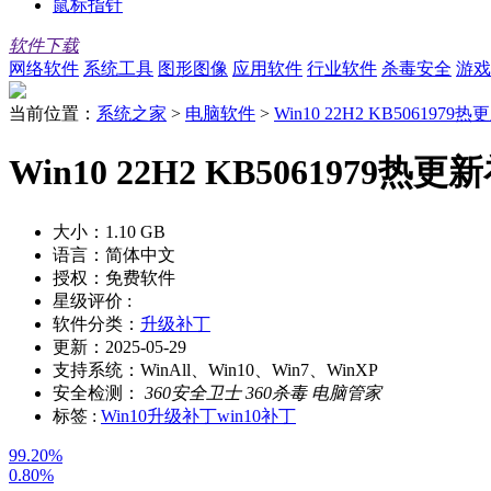
鼠标指针
软件下载
网络软件
系统工具
图形图像
应用软件
行业软件
杀毒安全
游戏
当前位置：
系统之家
>
电脑软件
>
Win10 22H2 KB5061979
Win10 22H2 KB5061979热
大小：
1.10 GB
语言：
简体中文
授权：
免费软件
星级评价 :
软件分类：
升级补丁
更新：
2025-05-29
支持系统：
WinAll、Win10、Win7、WinXP
安全检测：
360安全卫士
360杀毒
电脑管家
标签 :
Win10升级补丁
win10补丁
99.20%
0.80%