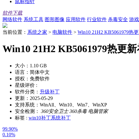
鼠标指针
软件下载
网络软件
系统工具
图形图像
应用软件
行业软件
杀毒安全
游戏
当前位置：
系统之家
>
电脑软件
>
Win10 21H2 KB5061979
Win10 21H2 KB5061979热
大小：
1.10 GB
语言：
简体中文
授权：
免费软件
星级评价 :
软件分类：
升级补丁
更新：
2025-05-29
支持系统：
WinAll、Win10、Win7、WinXP
安全检测：
360安全卫士
360杀毒
电脑管家
标签 :
win10补丁
系统补丁
99.90%
0.10%