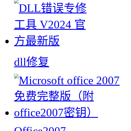
dll修复
Office2007