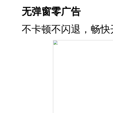
无弹窗零广告
不卡顿不闪退，畅快开