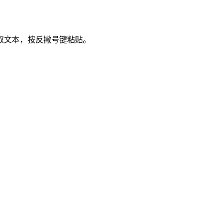
取文本，按反撇号键粘贴。