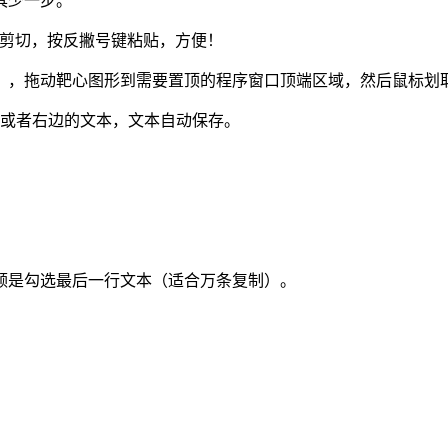
具少一步。
剪切，按反撇号键粘贴，方便！
】，拖动靶心图形到需要置顶的程序窗口顶端区域，然后鼠标划
边或者右边的文本，文本自动保存。
领是勾选最后一行文本（适合万条复制）。