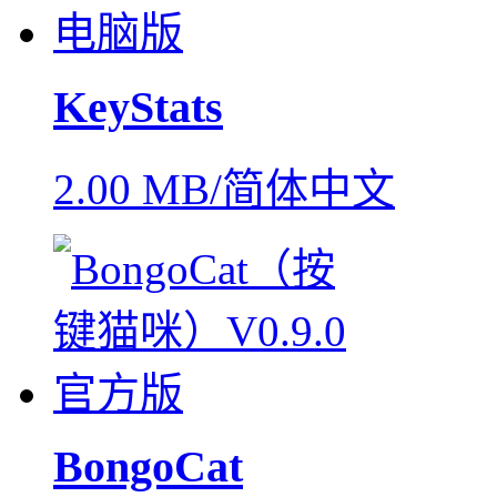
KeyStats
2.00 MB/简体中文
BongoCat