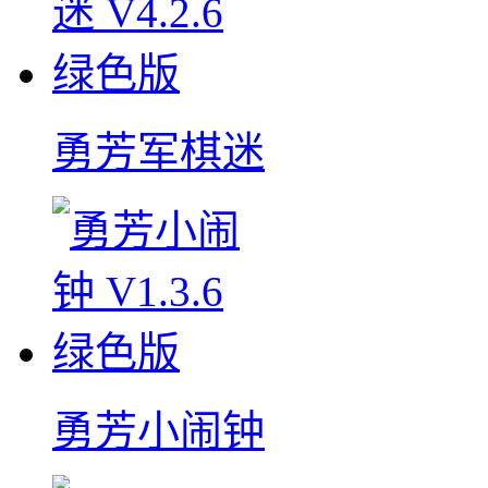
勇芳军棋迷
勇芳小闹钟