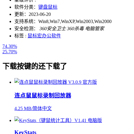
软件分类：
键盘鼠标
更新：
2023-06-20
支持系统：
Win8,Win7,WinXP,Win2003,Win2000
安全检测：
360安全卫士
360杀毒
电脑管家
标签 :
鼠标宏
办公软件
74.30%
25.70%
下载
按键
的还下载了
连点鼠鼠标录制回放器
4.25 MB/简体中文
KeyStats