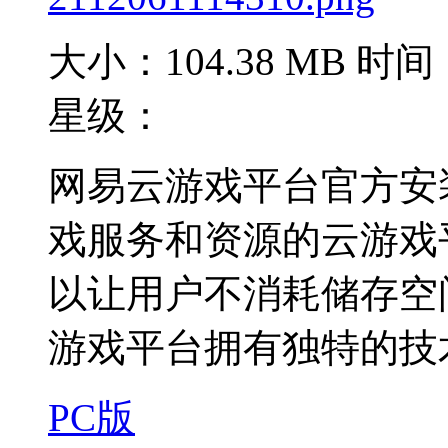
大小：104.38 MB
时间：
星级：
网易云游戏平台官方安
戏服务和资源的云游戏
以让用户不消耗储存空
游戏平台拥有独特的技术
PC版