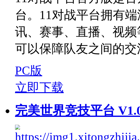
台。11对战平台拥有
讯、赛事、直播、视频
可以保障队友之间的交流
PC版
立即下载
完美世界竞技平台 V1.0.