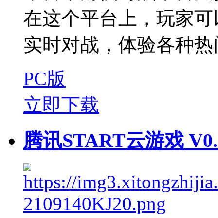
在这个平台上，玩家可
实时对战，体验各种热门
PC版
立即下载
腾讯START云游戏 V0.1