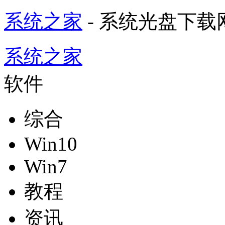
系统之家
- 系统光盘下载
系统之家
软件
综合
Win10
Win7
教程
资讯