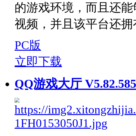
的游戏环境，而且还能
视频，并且该平台还拥有
PC版
立即下载
QQ游戏大厅 V5.82.58