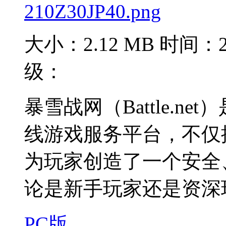
大小：2.12 MB
时间：20
级：
暴雪战网（Battle.n
线游戏服务平台，不仅
为玩家创造了一个安全
论是新手玩家还是资深玩
PC版