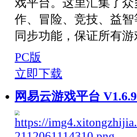
戏平台。这里汇集了众
作、冒险、竞技、益智
同步功能，保证所有游戏
PC版
立即下载
网易云游戏平台 V1.6.9