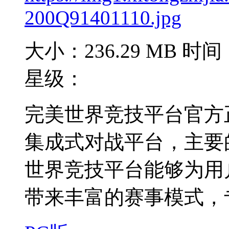
大小：236.29 MB
时间：
星级：
完美世界竞技平台官方
集成式对战平台，主要的
世界竞技平台能够为用
带来丰富的赛事模式，专