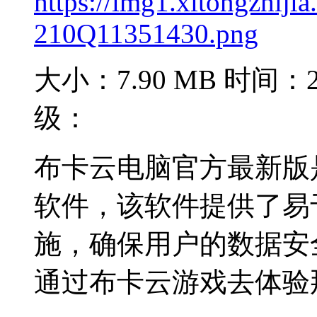
大小：7.90 MB
时间：20
级：
布卡云电脑官方最新版
软件，该软件提供了易
施，确保用户的数据安
通过布卡云游戏去体验那