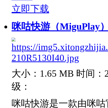
立即下载
咪咕快游（MiguPlay）
大小：1.65 MB
时间：20
级：
咪咕快游是一款由咪咕