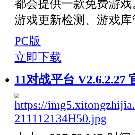
都会提供一款免费游戏
游戏更新检测、游戏库管
PC版
立即下载
11对战平台 V2.6.2.2