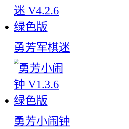
勇芳军棋迷
勇芳小闹钟