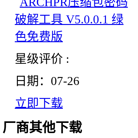
星级评价 :
日期：07-26
立即下载
厂商其他下载