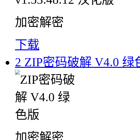
加密解密
下载
2
ZIP密码破解 V4.0 
加密解密