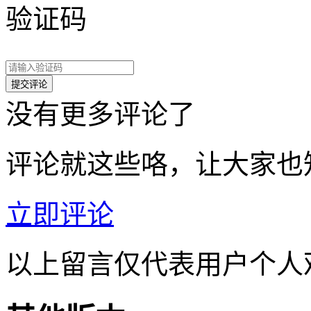
验证码
没有更多评论了
评论就这些咯，让大家也
立即评论
以上留言仅代表用户个人