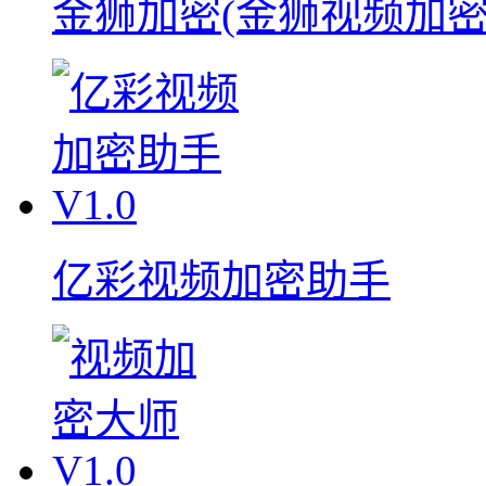
金狮加密(金狮视频加密
亿彩视频加密助手