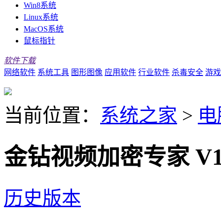
Win8系统
Linux系统
MacOS系统
鼠标指针
软件下载
网络软件
系统工具
图形图像
应用软件
行业软件
杀毒安全
游戏
当前位置：
系统之家
>
电
金钻视频加密专家 V1
历史版本