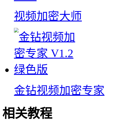
视频加密大师
金钻视频加密专家
相关教程