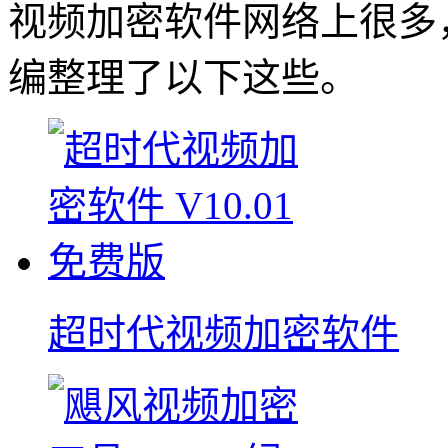
视频加密软件网络上很多
编整理了以下这些。
超时代视频加密软件