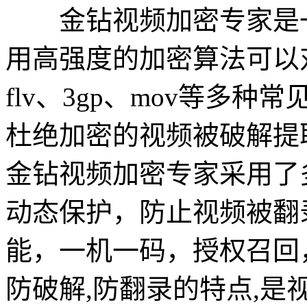
金钻视频加密专家是
用高强度的加密算法可以对mp
flv、3gp、mov等多
杜绝加密的视频被破解提
金钻视频加密专家采用了
动态保护，防止视频被翻
能，一机一码，授权召回
防破解,防翻录的特点,是