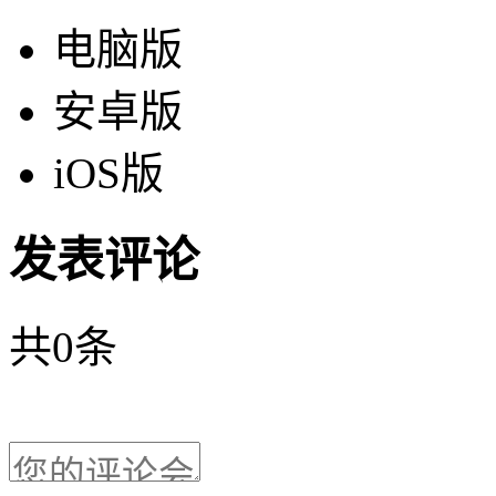
电脑版
安卓版
iOS版
发表评论
共
0
条