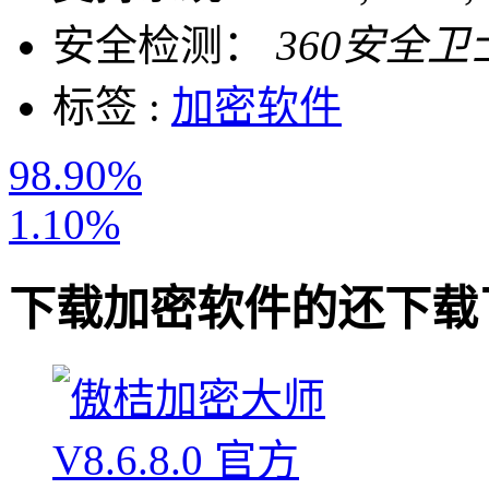
安全检测：
360安全卫
标签 :
加密软件
98.90%
1.10%
下载
加密软件
的还下载