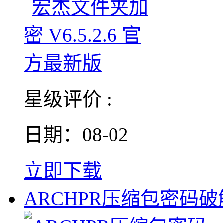
星级评价 :
日期：08-02
立即下载
ARCHPR压缩包密码