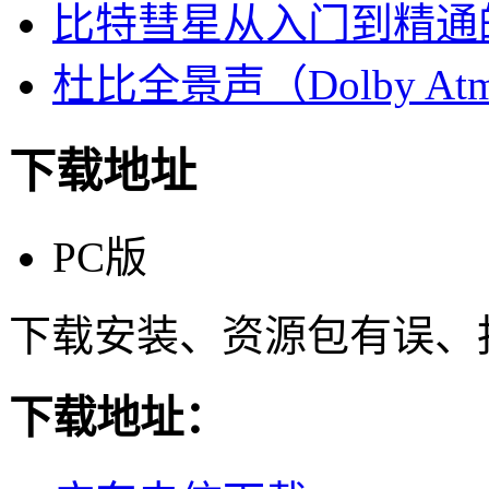
比特彗星从入门到精通
杜比全景声（Dolby At
下载地址
PC版
下载安装、资源包有误、
下载地址：