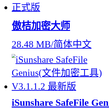
傲桔加密大师
28.48 MB/简体中文
iSunshare SafeFile Gen