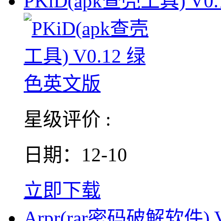
PKiD(apk查壳工具) V0.
星级评价 :
日期：12-10
立即下载
Arpr(rar密码破解软件) V