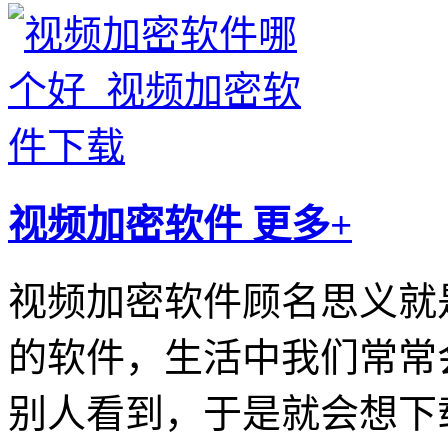
视频加密软件
更多+
视频加密软件顾名思义就
的软件，生活中我们常常
别人看到，于是就会想下