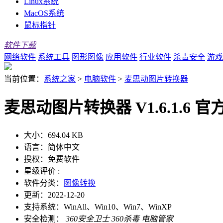
Linux系统
MacOS系统
鼠标指针
软件下载
网络软件
系统工具
图形图像
应用软件
行业软件
杀毒安全
游戏
当前位置：
系统之家
>
电脑软件
>
麦思动图片转换器
麦思动图片转换器 V1.6.1.6 
大小：
694.04 KB
语言：
简体中文
授权：
免费软件
星级评价 :
软件分类：
图像转换
更新：
2022-12-20
支持系统：
WinAll、Win10、Win7、WinXP
安全检测：
360安全卫士
360杀毒
电脑管家