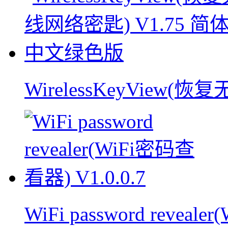
WirelessKeyView(
WiFi password reveal