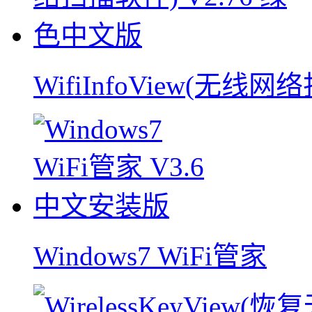
WifiInfoView(无线
Windows7 WiFi管家