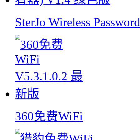
SterJo Wireless Pass
360免费WiFi