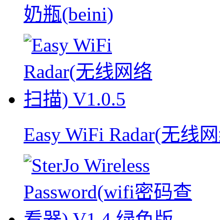
奶瓶(beini)
Easy WiFi Radar(无线