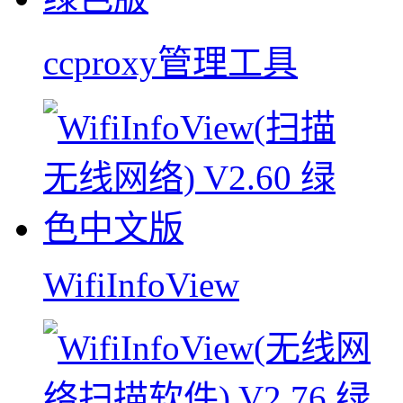
ccproxy管理工具
WifiInfoView