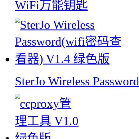
WiFi万能钥匙
SterJo Wireless Pass