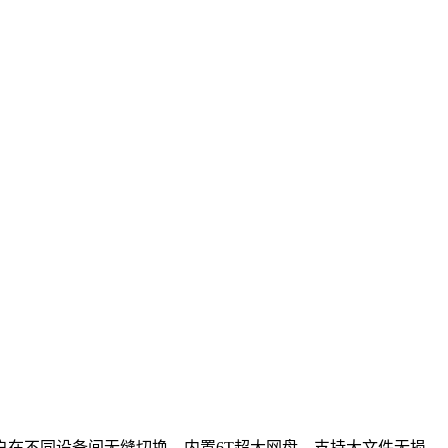
在不同设备间无缝切换。内置6T超大网盘，支持大文件无损