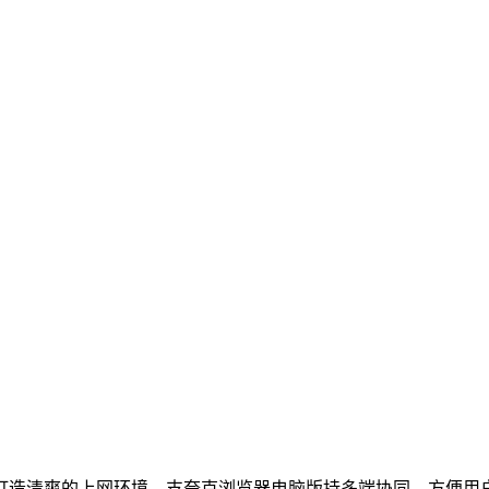
清爽的上网环境。支夸克浏览器电脑版持多端协同，方便用户