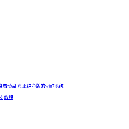
盘启动盘
真正纯净版的win7系统
装
教程