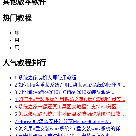
其他版本软件
热门教程
年
月
周
人气教程排行
1
系统之家装机大师使用教程
2
如何用u盘重装系统？用U盘装win7系统的操作图...
3
如何激活office2010？Office 2010安装及激活...
4
如何用u盘装系统？用系统之家U盘启动制作盘安...
5
系统之家一键还原工具图文教程：支持gpt分区...
6
怎么装win7系统？本地硬盘安装win7系统详细教...
7
office2007怎么安装？分享Microsoft office 2...
8
怎么用u盘安装win7系统？u盘安装win7系统的详...
9
已安装迅雷下载时却还是提示安装该怎么办?