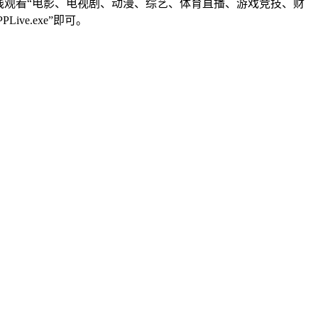
在线观看“电影、电视剧、动漫、综艺、体育直播、游戏竞技、财
ive.exe”即可。