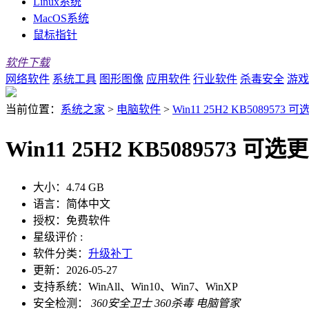
Linux系统
MacOS系统
鼠标指针
软件下载
网络软件
系统工具
图形图像
应用软件
行业软件
杀毒安全
游戏
当前位置：
系统之家
>
电脑软件
>
Win11 25H2 KB5089573
Win11 25H2 KB5089573 
大小：
4.74 GB
语言：
简体中文
授权：
免费软件
星级评价 :
软件分类：
升级补丁
更新：
2026-05-27
支持系统：
WinAll、Win10、Win7、WinXP
安全检测：
360安全卫士
360杀毒
电脑管家