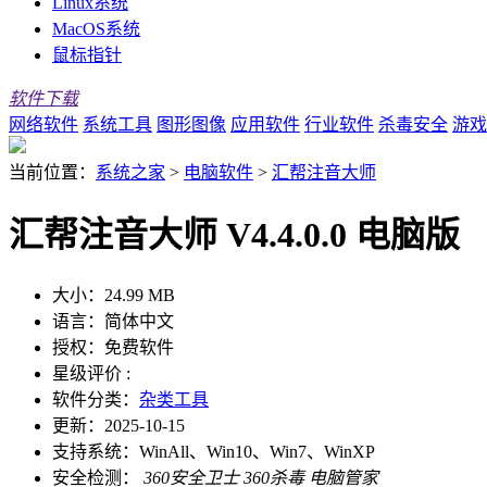
Linux系统
MacOS系统
鼠标指针
软件下载
网络软件
系统工具
图形图像
应用软件
行业软件
杀毒安全
游戏
当前位置：
系统之家
>
电脑软件
>
汇帮注音大师
汇帮注音大师 V4.4.0.0 电脑版
大小：
24.99 MB
语言：
简体中文
授权：
免费软件
星级评价 :
软件分类：
杂类工具
更新：
2025-10-15
支持系统：
WinAll、Win10、Win7、WinXP
安全检测：
360安全卫士
360杀毒
电脑管家