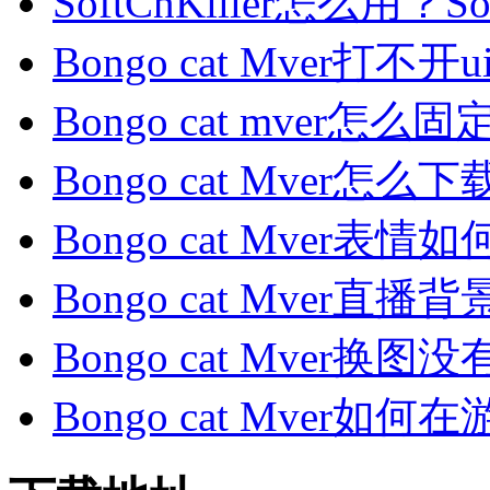
SoftCnKiller怎么用？S
Bongo cat Mver打不开
Bongo cat mver怎么固
Bongo cat Mver怎么下载
Bongo cat Mver表情如何
Bongo cat Mver直播
Bongo cat Mver换图
Bongo cat Mver如何在