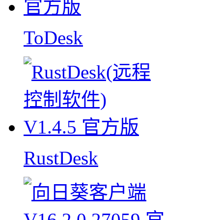
ToDesk
RustDesk