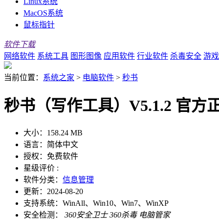
Linux系统
MacOS系统
鼠标指针
软件下载
网络软件
系统工具
图形图像
应用软件
行业软件
杀毒安全
游戏
当前位置：
系统之家
>
电脑软件
>
秒书
秒书（写作工具）V5.1.2 官方
大小：
158.24 MB
语言：
简体中文
授权：
免费软件
星级评价 :
软件分类：
信息管理
更新：
2024-08-20
支持系统：
WinAll、Win10、Win7、WinXP
安全检测：
360安全卫士
360杀毒
电脑管家