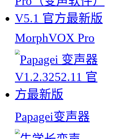
MorphVOX Pro
Papagei变声器