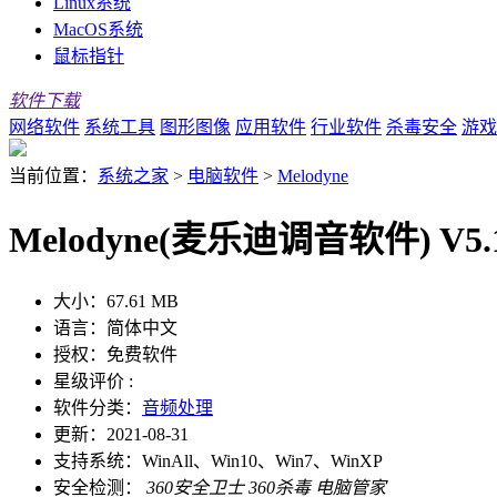
Linux系统
MacOS系统
鼠标指针
软件下载
网络软件
系统工具
图形图像
应用软件
行业软件
杀毒安全
游戏
当前位置：
系统之家
>
电脑软件
>
Melodyne
Melodyne(麦乐迪调音软件) V5.
大小：
67.61 MB
语言：
简体中文
授权：
免费软件
星级评价 :
软件分类：
音频处理
更新：
2021-08-31
支持系统：
WinAll、Win10、Win7、WinXP
安全检测：
360安全卫士
360杀毒
电脑管家