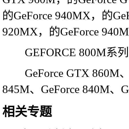
的GeForce 940MX，的GeF
920MX，的GeForce 940M
GEFORCE 800M
GeForce GTX 860M、Ge
845M、GeForce 840M、Ge
相关专题