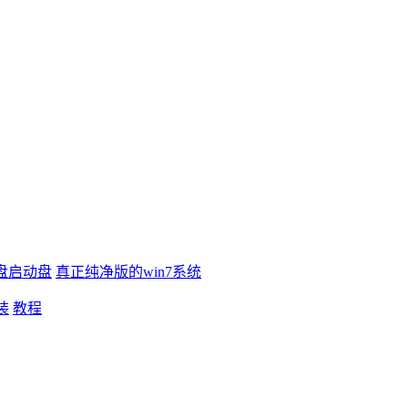
盘启动盘
真正纯净版的win7系统
装
教程