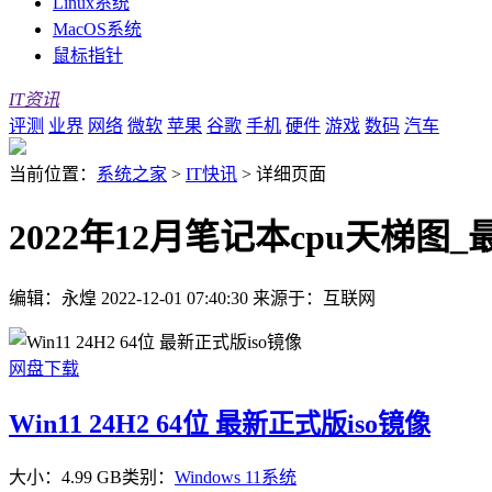
Linux系统
MacOS系统
鼠标指针
IT资讯
评测
业界
网络
微软
苹果
谷歌
手机
硬件
游戏
数码
汽车
当前位置：
系统之家
>
IT快讯
>
详细页面
2022年12月笔记本cpu天梯
编辑：永煌
2022-12-01 07:40:30
来源于：互联网
网盘下载
Win11 24H2 64位 最新正式版iso镜像
大小：4.99 GB
类别：
Windows 11系统