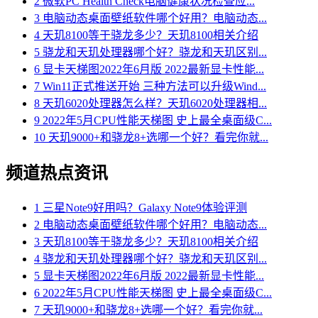
2
微软PC Health Check电脑健康状况检查应...
3
电脑动态桌面壁纸软件哪个好用？电脑动态...
4
天玑8100等于骁龙多少？天玑8100相关介绍
5
骁龙和天玑处理器哪个好？骁龙和天玑区别...
6
显卡天梯图2022年6月版 2022最新显卡性能...
7
Win11正式推送开始 三种方法可以升级Wind...
8
天玑6020处理器怎么样？天玑6020处理器相...
9
2022年5月CPU性能天梯图 史上最全桌面级C...
10
天玑9000+和骁龙8+选哪一个好？看完你就...
频道热点资讯
1
三星Note9好用吗？Galaxy Note9体验评测
2
电脑动态桌面壁纸软件哪个好用？电脑动态...
3
天玑8100等于骁龙多少？天玑8100相关介绍
4
骁龙和天玑处理器哪个好？骁龙和天玑区别...
5
显卡天梯图2022年6月版 2022最新显卡性能...
6
2022年5月CPU性能天梯图 史上最全桌面级C...
7
天玑9000+和骁龙8+选哪一个好？看完你就...