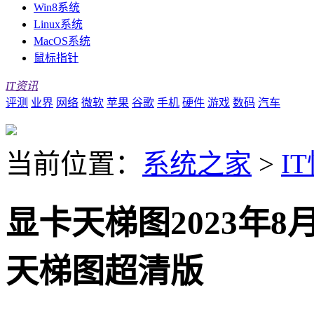
Win8系统
Linux系统
MacOS系统
鼠标指针
IT资讯
评测
业界
网络
微软
苹果
谷歌
手机
硬件
游戏
数码
汽车
当前位置：
系统之家
>
I
显卡天梯图2023年8
天梯图超清版