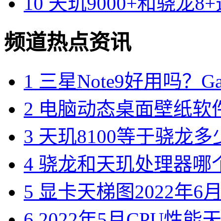
10
天玑9000+和骁龙8
频道热点资讯
1
三星Note9好用吗？Gal
2
电脑动态桌面壁纸软件
3
天玑8100等于骁龙多
4
骁龙和天玑处理器哪个
5
显卡天梯图2022年6月版
6
2022年5月CPU性能