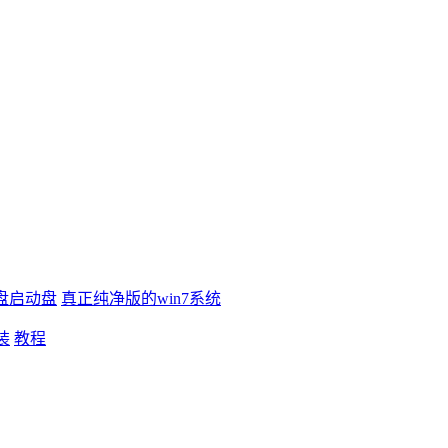
盘启动盘
真正纯净版的win7系统
装
教程