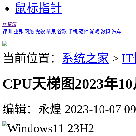
鼠标指针
IT资讯
评测
业界
网络
微软
苹果
谷歌
手机
硬件
游戏
数码
汽车
当前位置：
系统之家
>
I
CPU天梯图2023年
编辑：永煌
2023-10-07 09