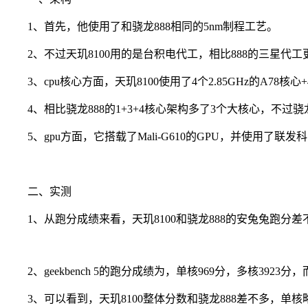
1、首先，他使用了和骁龙888相同的5nm制程工艺。
2、不过天玑8100用的是台积电代工，相比888的三星代工
3、cpu核心方面，天玑8100使用了4个2.85GHz的A78核心+4
4、相比骁龙888的1+3+4核心架构多了3个大核心，不过骁龙8
5、gpu方面，它搭载了Mali-G610的GPU，并使用了联发科
二、实测
1、从跑分成绩来看，天玑8100和骁龙888的安兔兔跑分差
2、geekbench 5的跑分成绩为，单核969分，多核3923分，而
3、可以看到，天玑8100整体分数和骁龙888差不多，单核