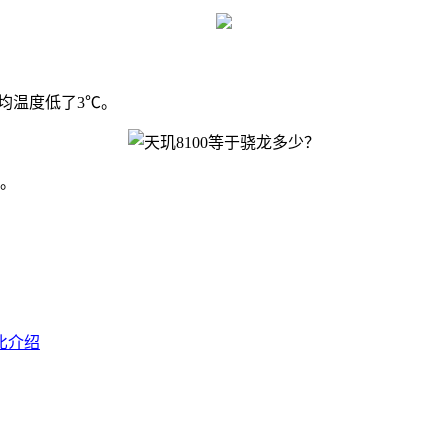
均温度低了3℃。
秀。
对比介绍