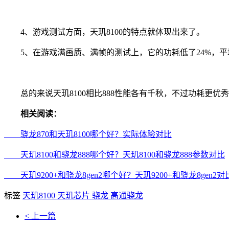
4、游戏测试方面，天玑8100的特点就体现出来了。
5、在游戏满画质、满帧的测试上，它的功耗低了24%，平
总的来说天玑8100相比888性能各有千秋，不过功耗更优
相关阅读：
骁龙870和天玑8100哪个好？实际体验对比
天玑8100和骁龙888哪个好？天玑8100和骁龙888参数对比
天玑9200+和骁龙8gen2哪个好？天玑9200+和骁龙8gen2
标签
天玑8100
天玑芯片
骁龙
高通骁龙
< 上一篇