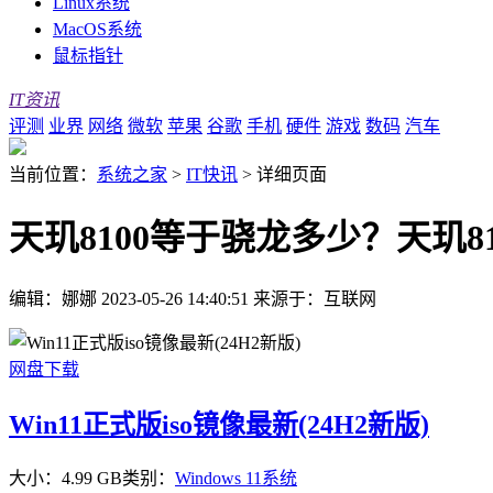
Linux系统
MacOS系统
鼠标指针
IT资讯
评测
业界
网络
微软
苹果
谷歌
手机
硬件
游戏
数码
汽车
当前位置：
系统之家
>
IT快讯
>
详细页面
天玑8100等于骁龙多少？天玑8
编辑：娜娜
2023-05-26 14:40:51
来源于：互联网
网盘下载
Win11正式版iso镜像最新(24H2新版)
大小：4.99 GB
类别：
Windows 11系统