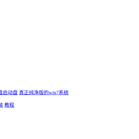
盘启动盘
真正纯净版的win7系统
装
教程