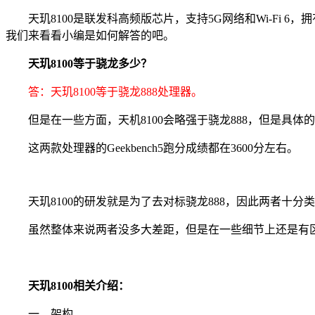
天玑8100是联发科高频版芯片，支持5G网络和Wi-Fi 6
我们来看看小编是如何解答的吧。
天玑8100等于骁龙多少？
答：天玑8100等于骁龙888处理器。
但是在一些方面，天机8100会略强于骁龙888，但是具体
这两款处理器的Geekbench5跑分成绩都在3600分左右。
天玑8100的研发就是为了去对标骁龙888，因此两者十分
虽然整体来说两者没多大差距，但是在一些细节上还是有
天玑8100相关介绍：
一、架构