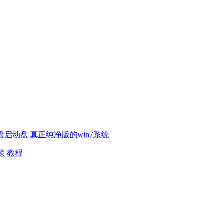
盘启动盘
真正纯净版的win7系统
装
教程