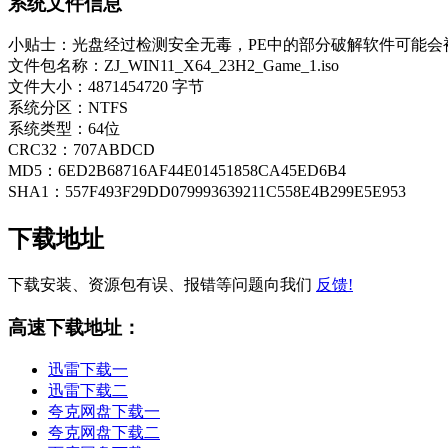
系统文件信息
小贴士：光盘经过检测安全无毒，PE中的部分破解软件可能会
文件包名称：ZJ_WIN11_X64_23H2_Game_1.iso
文件大小：4871454720 字节
系统分区：NTFS
系统类型：64位
CRC32：707ABDCD
MD5：6ED2B68716AF44E01451858CA45ED6B4
SHA1：557F493F29DD079993639211C558E4B299E5E953
下载地址
下载安装、资源包有误、报错等问题向我们
反馈!
高速下载地址：
迅雷下载一
迅雷下载二
夸克网盘下载一
夸克网盘下载二