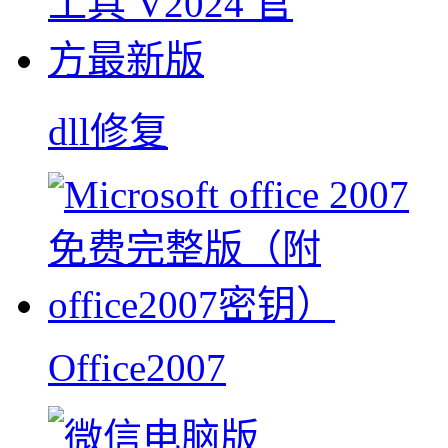
dll修复
Office2007