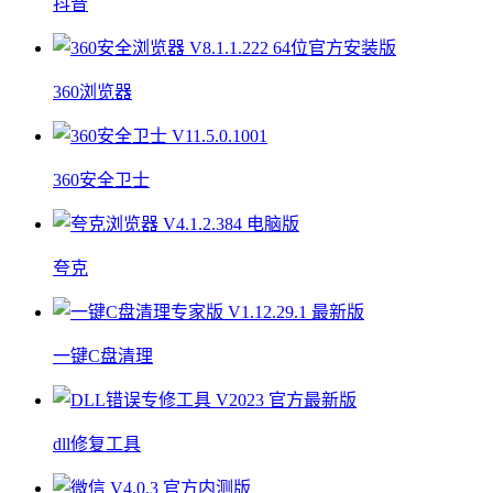
抖音
360浏览器
360安全卫士
夸克
一键C盘清理
dll修复工具