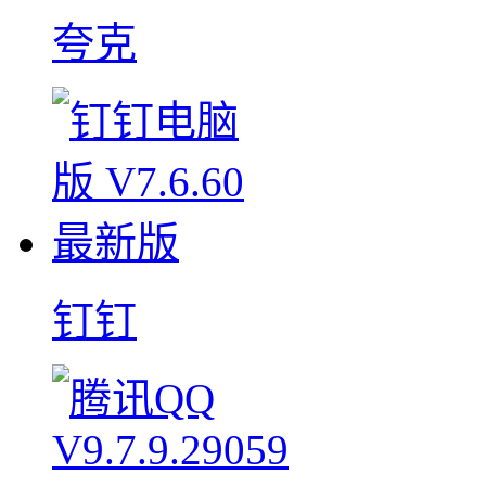
夸克
钉钉