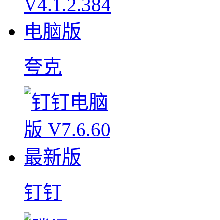
夸克
钉钉