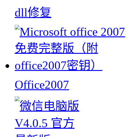
dll修复
Office2007