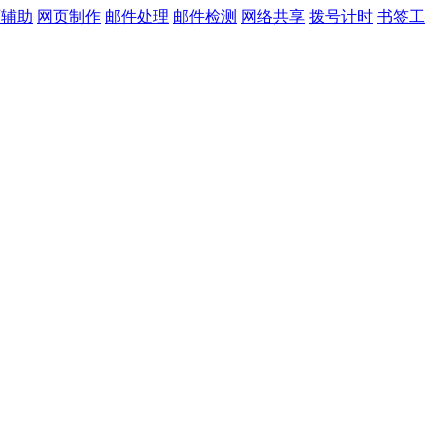
页辅助
网页制作
邮件处理
邮件检测
网络共享
拨号计时
书签工