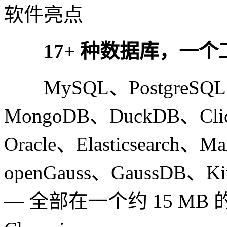
软件亮点
17+ 种数据库，一个
MySQL、PostgreSQL、
MongoDB、DuckDB、Clic
Oracle、Elasticsearch、
openGauss、GaussDB、Ki
— 全部在一个约 15 M