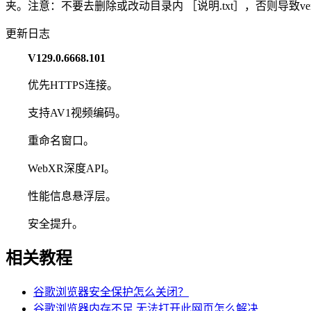
夹。注意：不要去删除或改动目录内 ［说明.txt］，否则导致versi
更新日志
V129.0.6668.101
优先HTTPS连接。
支持AV1视频编码。
重命名窗口。
WebXR深度API。
性能信息悬浮层。
安全提升。
相关教程
谷歌浏览器安全保护怎么关闭？
谷歌浏览器内存不足,无法打开此网页怎么解决...