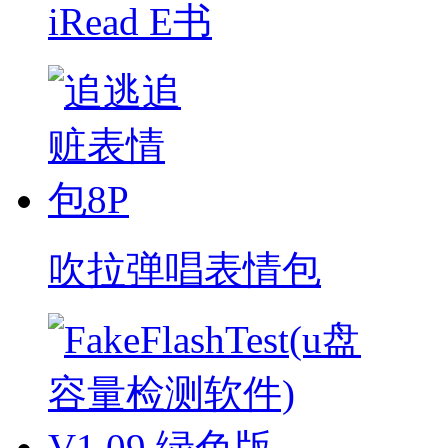
iRead E书
吹拉弹唱表情包