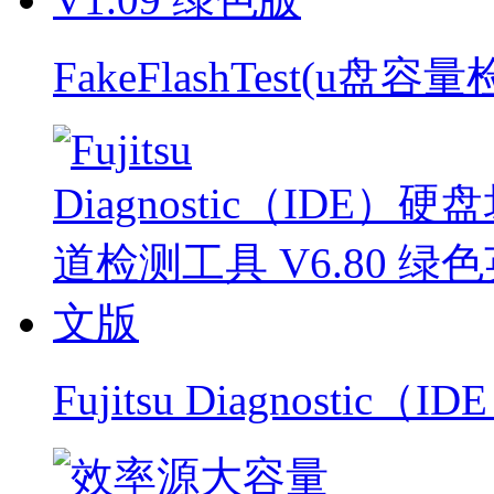
FakeFlashTest(u盘
Fujitsu Diagnostic（ID