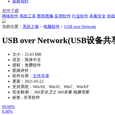
鼠标指针
软件下载
网络软件
系统工具
图形图像
应用软件
行业软件
杀毒安全
游戏
当前位置：
系统之家
>
电脑软件
>
USB over Network
USB over Network(USB设备
大小：
25.63 MB
语言：
简体中文
授权：
免费软件
星级评价 :
软件分类：
文件共享
更新：
2021-05-22
支持系统：
WinAll、Win10、Win7、WinXP
安全检测：
360安全卫士
360杀毒
电脑管家
标签 :
共享软件
99.60%
0.40%