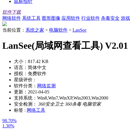
鼠标指针
软件下载
网络软件
系统工具
图形图像
应用软件
行业软件
杀毒安全
游戏
当前位置：
系统之家
>
电脑软件
>
LanSee
LanSee(局域网查看工具) V2.
大小：
817.42 KB
语言：
简体中文
授权：
免费软件
星级评价 :
软件分类：
网络监测
更新：
2021-04-05
支持系统：
Win8,Win7,WinXP,Win2003,Win2000
安全检测：
360安全卫士
360杀毒
电脑管家
标签 :
网络工具
98.70%
1.30%