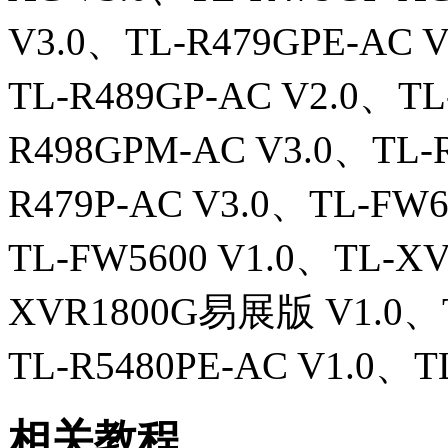
V3.0、TL-R479GPE-AC 
TL-R489GP-AC V2.0、TL
R498GPM-AC V3.0、TL-
R479P-AC V3.0、TL-FW6
TL-FW5600 V1.0、TL-X
XVR1800G易展版 V1.0、
TL-R5480PE-AC V1.0、T
相关教程