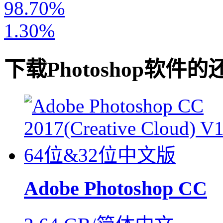
98.70%
1.30%
下载
Photoshop软件
的
Adobe Photoshop CC