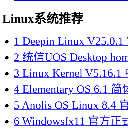
Linux系统推荐
1
Deepin Linux V25.
2
统信UOS Desktop h
3
Linux Kernel V5.1
4
Elementary OS 6.
5
Anolis OS Linux 
6
Windowsfx11 官方