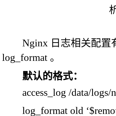
Nginx 日志相关配置有 2 
log_format 。
默认的格式：
access_log /data/logs/ng
log_format old ‘$remote