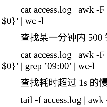
cat access.log | awk -F 
$0}’ | wc -l
查找某一分钟内 500
cat access.log | awk -F 
$0}’ | grep ’09:00’ | wc-l
查找耗时超过 1s 的
tail -f access.log | awk