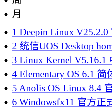
月
1
Deepin Linux V25.
2
统信UOS Desktop ho
3
Linux Kernel V5.1
4
Elementary OS 6.
5
Anolis OS Linux 
6
Windowsfx11 官方