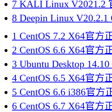
7
KALI Linux V202
8
Deepin Linux V20.
1
CentOS 7.2 X64
2
CentOS 6.6 X64
3
Ubuntu Desktop 14
4
CentOS 6.5 X64
5
CentOS 6.6 i386
6
CentOS 6.7 X64