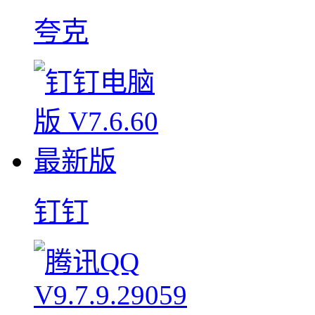
夸克
钉钉