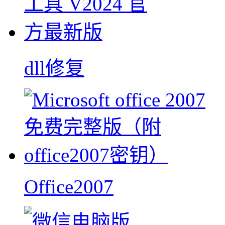
dll修复
Office2007