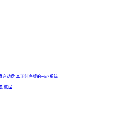
盘启动盘
真正纯净版的win7系统
装
教程